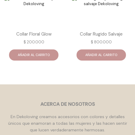
Collar Floral Glow
Collar Rugido Salvaje
$
200.000
$
800.000
AÑADIR AL CARRITO
AÑADIR AL CARRITO
ACERCA DE NOSOTROS
En Dekoloving creamos accesorios con colores y detalles
únicos que enamoran a todas las mujeres y las hacen sentir
que lucen verdaderamente hermosas.