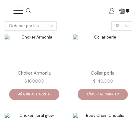
0
Products
per
page
Choker Armonía
Collar perle
$
160.000
$
140.000
AÑADIR AL CARRITO
AÑADIR AL CARRITO