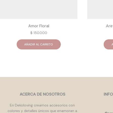
Amor Floral
Are
$
150.000
AÑADIR AL CARRITO
ACERCA DE NOSOTROS
INF
En Dekoloving creamos accesorios con
colores y detalles únicos que enamoran a