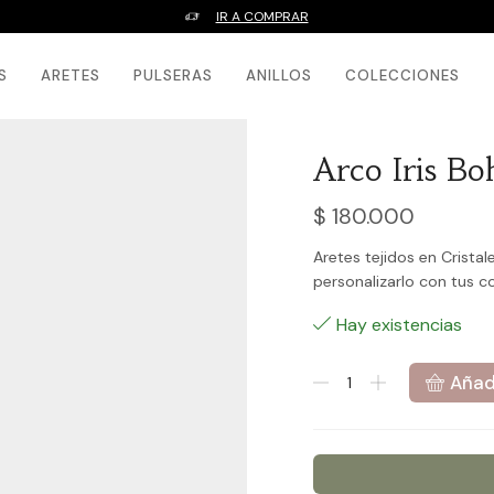
IR A COMPRAR
S
ARETES
PULSERAS
ANILLOS
COLECCIONES
Arco Iris B
$
180.000
Aretes tejidos en Cristal
personalizarlo con tus c
Hay existencias
Arco
Añadi
Iris
Bohemio
cantidad