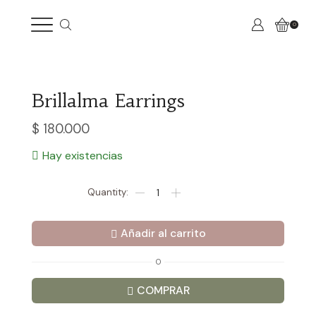
0
Brillalma Earrings
$
180.000
Hay existencias
Brillalma
Earrings
cantidad
Añadir al carrito
O
COMPRAR