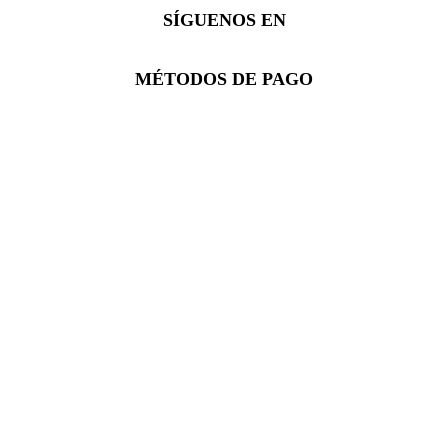
SÍGUENOS EN
Facebook
Instagram
Whatsapp
MÉTODOS DE PAGO