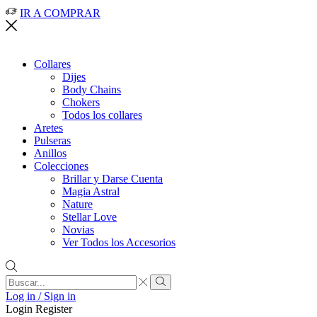
IR A COMPRAR
Collares
Dijes
Body Chains
Chokers
Todos los collares
Aretes
Pulseras
Anillos
Colecciones
Brillar y Darse Cuenta
Magia Astral
Nature
Stellar Love
Novias
Ver Todos los Accesorios
Search
input
Search
Log in / Sign in
Login
Register