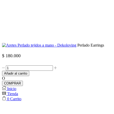
Perlado Earrings
$
180.000
Perlado
Earrings
Añadir al carrito
cantidad
O
COMPRAR
Inicio
Tienda
0
Carrito