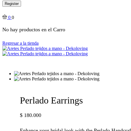
Register
0
0
No hay productos en el Carro
Regresar a la tienda
Perlado Earrings
$
180.000
Enhance your bridal look with the Perlado Handcraf